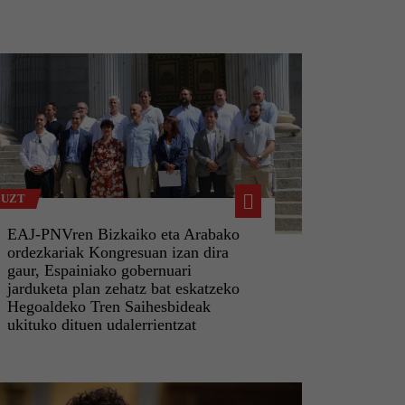
 UZT
EAJ-PNVren Bizkaiko eta Arabako
ordezkariak Kongresuan izan dira
gaur, Espainiako gobernuari
jarduketa plan zehatz bat eskatzeko
Hegoaldeko Tren Saihesbideak
ukituko dituen udalerrientzat