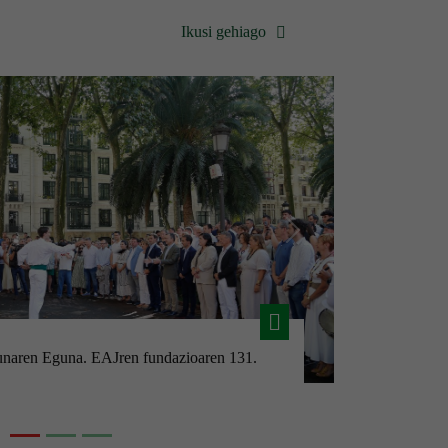
Ikusi gehiago
Hurrengoa
iltzarreko talde parlamentarioaren lan