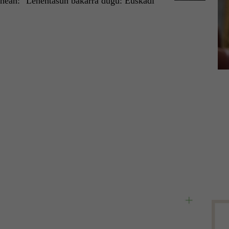
nean: "Lehentasun bakarra dugu: Euskadi