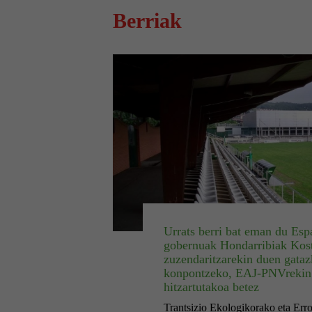
Berriak
Urrats berri bat eman du Esp
gobernuak Hondarribiak Kos
zuzendaritzarekin duen gataz
konpontzeko, EAJ-PNVrekin
hitzartutakoa betez
Trantsizio Ekologikorako eta Err