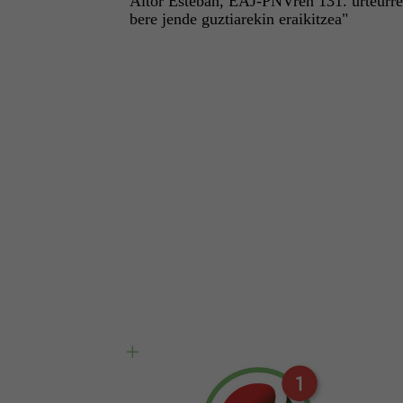
Aitor Esteban, EAJ-PNVren 131. urteurre
bere jende guztiarekin eraikitzea"