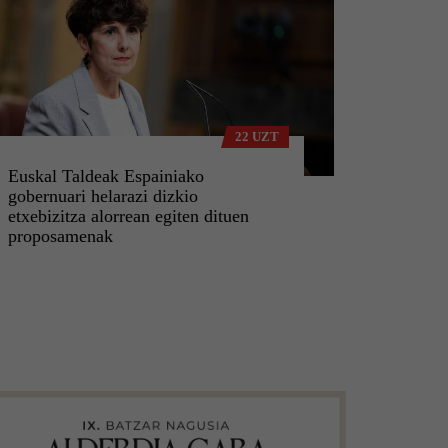
22 UZT
Euskal Taldeak Espainiako
gobernuari helarazi dizkio
etxebizitza alorrean egiten dituen
proposamenak