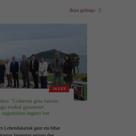
Ikusi gehiago
16 UZT
ales: "Gobernu gisa lanean
ugu euskal gizarteari
a segurtasun inguru bat
"
es Lehendakariak gaur eta bihar
ramar Jauregian egingo den