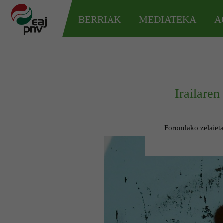
BERRIAK
MEDIATEKA
A
Irailare
Forondako zelaietan