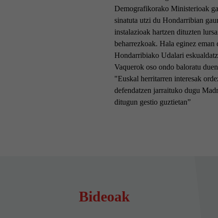
Demografikorako Ministerioak ga
sinatuta utzi du Hondarribian gaur
instalazioak hartzen dituzten lursa
beharrezkoak. Hala eginez eman d
Hondarribiako Udalari eskualdatz
Vaquerok oso ondo baloratu duen 
"Euskal herritarren interesak orde
defendatzen jarraituko dugu Madr
ditugun gestio guztietan”
Bideoak