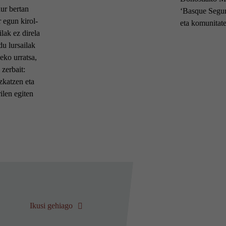
ur bertan
‘Basque Segur
 egun kirol-
eta komunitat
ilak ez direla
u lursailak
eko urratsa,
zerbait:
zkatzen eta
ilen egiten
Ikusi gehiago