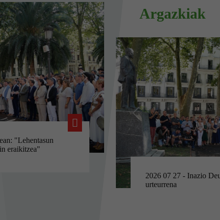
Argazkiak
Hurrengoa
Aurrekoa
ariak Kongresuan izan
plan zehatz bat
kituko dituen
EAJ-PNVren Eusko Legeb
jardunaldia