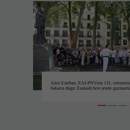
Aurrekoa
EAJ-PNVren Bizkaiko eta Arabako ordezk
dira gaur, Espainiako gobernuari jarduketa 
eskatzeko Hegoaldeko Tren Saihesbideak u
udalerrientzat