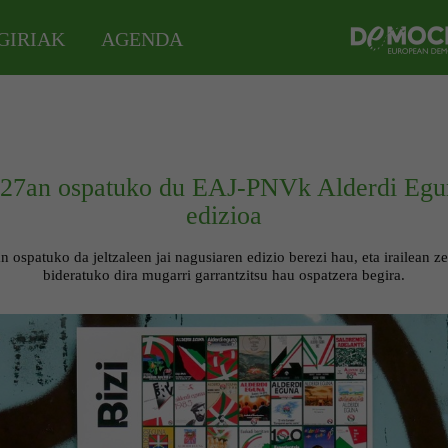
GIRIAK
AGENDA
n 27an ospatuko du EAJ-PNVk Alderdi Egu
edizioa
 ospatuko da jeltzaleen jai nagusiaren edizio berezi hau, eta irailean z
bideratuko dira mugarri garrantzitsu hau ospatzera begira.