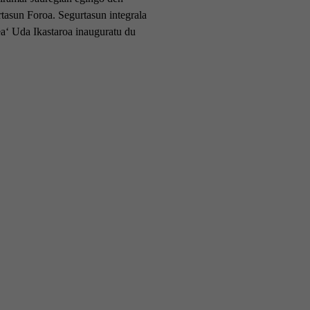
tasun Foroa. Segurtasun integrala
ea‘ Uda Ikastaroa inauguratu du