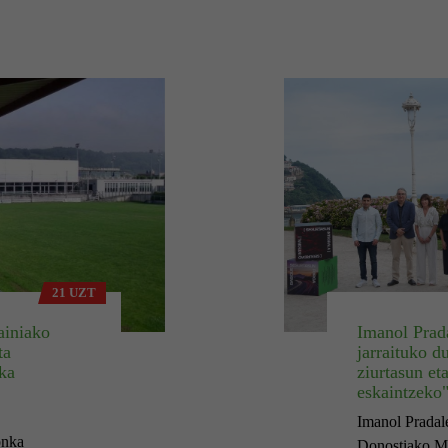
21 UZT
ainiako
Imanol Prad
ta
jarraituko d
ka
ziurtasun et
eskaintzeko
Imanol Pradal
onka
Donostiako Mi