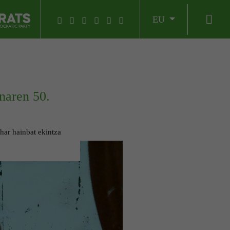
EU
naren 50.
ehar hainbat ekintza